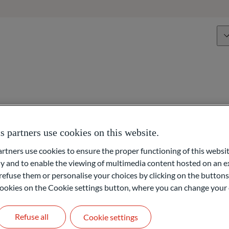
Über uns
Kompetenzen
Kompetenzen
Vermögenssteuerung
ourt
Vermögensorganisation
partners use cookies on this website.
ners use cookies to ensure the proper functioning of this websit
ation (Paris)
 and to enable the viewing of multimedia content hosted on an ex
Stiftungen & Philanthropie
refuse them or personalise your choices by clicking on the buttons
l cookies on the Cookie settings button, where you can change your 
Zugang zu Netzwerken
 Paris. Sie ist Ihr Ansprechpartner für die Beratung in Bezug au
 sowie die Überwachung des Gesamtvermögens.
Refuse all
Cookie settings