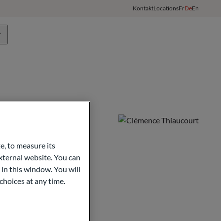
Kontakt
Locations
Fr
De
En
Team
ODDO BHF Gruppe
Kunden-Login
e, to measure its
ternal website. You can
 in this window. You will
choices at any time.
f