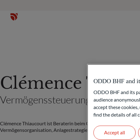
Clémence Thiauc
ODDO BHF and its 
ODDO BHF and its part
Vermögenssteuerung und -organis
audience anonymously
accept these cookies, 
find the details of al
Clémence Thiaucourt ist Beraterin beim ODDO BHF Family Office in
Vermögensorganisation, Anlagestrategie, Auswahl der Anlagen
Accept all