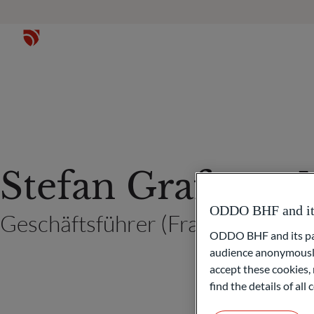
Stefan Graf von 
ODDO BHF and its 
Geschäftsführer (Frankfurt am M
ODDO BHF and its part
audience anonymously
accept these cookies, 
find the details of al