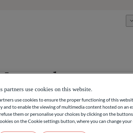
Über uns
Kompetenzen
Kompetenzen
Vermögenssteuerung
Montgelas
Vermögensorganisation
partners use cookies on this website.
ain)
Stiftungen & Philanthropie
ners use cookies to ensure the proper functioning of this websit
 and to enable the viewing of multimedia content hosted on an ex
Zugang zu Netzwerken
refuse them or personalise your choices by clicking on the buttons
l cookies on the Cookie settings button, where you can change your 