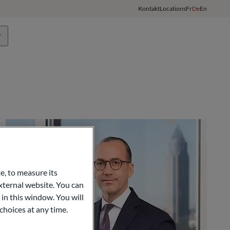
Kontakt
Locations
Fr
De
En
Team
ODDO BHF Gruppe
Kunden-Login
e, to measure its
ternal website. You can
 in this window. You will
choices at any time.