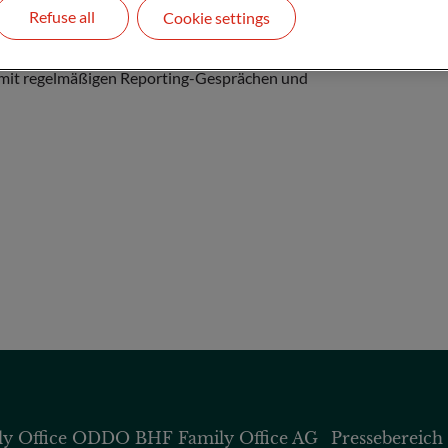
Refuse all
Cookie settings
ily Office und dient Ihnen als
rategiefindung sowie bei der Investition Ihres
mit regelmäßigen Reporting-Gesprächen und
 Office
ODDO BHF Family Office AG
Pressebereich